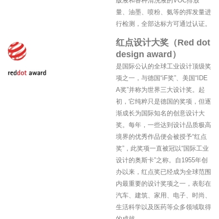
版液和各种清洗液的VOC排放
量、油墨、喷粉、氨等的挥发量进
行检测，全部达标方可通过认证。
红点设计大奖（Red dot
design award）
是国际公认的全球工业设计顶级奖
项之一，与德国“iF奖”、美国“IDE
A奖”并称为世界三大设计奖。起
初，它纯粹只是德国的奖项，但逐
渐成长为国际知名的创意设计大
奖。每年，一些达到设计品质极高
境界的优秀作品便会被授予“红点
奖”，此奖项一直被冠以“国际工业
设计的奥斯卡”之称。自1955年创
办以来，红点奖已经成为全球范围
内最重要的设计奖项之一，表彰在
汽车、建筑、家用、电子、时尚、
生活科学以及医药等众多领域取得
的成就。