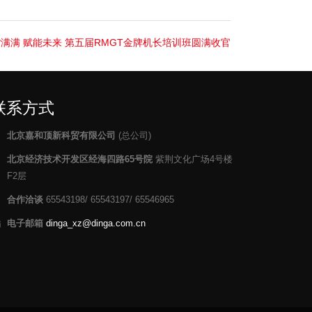
满满 赋能未来 第五届RMGT金牌机长培训班圆满收官
联系方式
北京嘉和顶新科贸有限公司
(总公司)
北京经济技术开发区经海四路65号院
紫荆文化广场4号楼
F2层
合作洽谈
65543198/ 65543197/ 65546965
电子邮箱
dinga_xz@dinga.com.cn