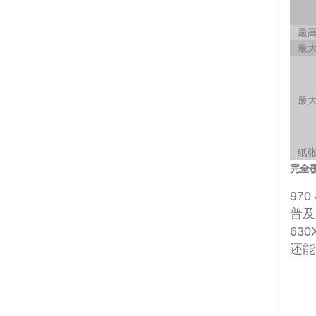
最
最
最
纸
完全
97
普及
63
还能