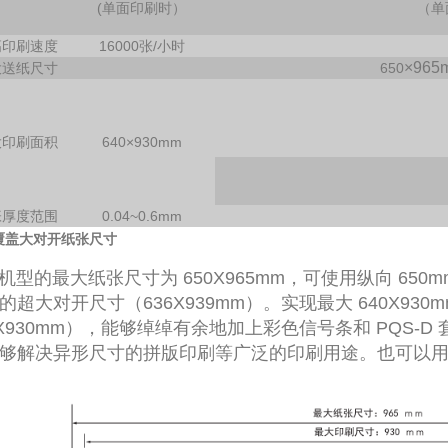
(单面印刷时）
（单
高印刷速度
16000张/小时
×965
大送纸尺寸
650
大印刷面积
640
×930mm
张厚度范围
0.04~0.6mm
覆盖大对开纸张尺寸
0 机型的最大纸张尺寸为 650X965mm，可使用纵向 6
的超大对开尺寸（636X939mm）。实现最大 640X93
0X930mm），能够绰绰有余地加上彩色信号条和 PQS-D
够解决异形尺寸的拼版印刷等广泛的印刷用途。也可以用于