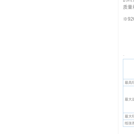
质量
※92
920型
最高
最大
最大
纸张