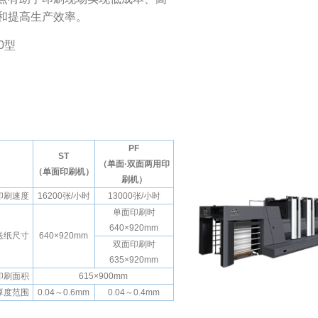
和提高生产效率。
0型
PF
ST
（单面·双面两用印
（单面印刷机）
刷机）
印刷速度
16200张/小时
13000张/小时
单面印刷时
640×920mm
送纸尺寸
640×920mm
双面印刷时
635×920mm
印刷面积
615×900mm
厚度范围
0.04～0.6mm
0.04～0.4mm