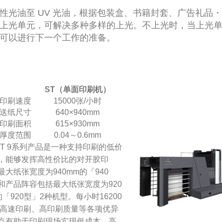
性光油至 UV 光油，根据包装盒、书籍封套、广告礼品
上光单元，可解决多种多样的上光。不上光时，当上光
可以进行下一个工作的准备。
ST（
单面印刷机）
印刷速度
15000张/小时
送纸尺寸
640×940mm
印刷面积
615×930mm
厚度范围
0.04～0.6mm
GT 9系列产品是一种支持印刷的低价
，能够发挥高性价比的对开胶印
最大纸张宽度为940mm的「940
和产品阵容包括最大纸张宽度为920
的「920型」2种机型。每小时16200
高速印刷、高印刷质量等各项优异
点有助于印刷现场实现低成本、高