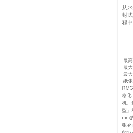
从水
封式
程中
940型
最高
最大
最大
纸张
RM
格化
机。
型」
mm
张
的
※
的特